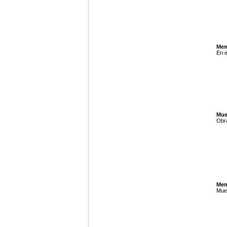
Mem
En 
Mue
Obra
Mem
Mues