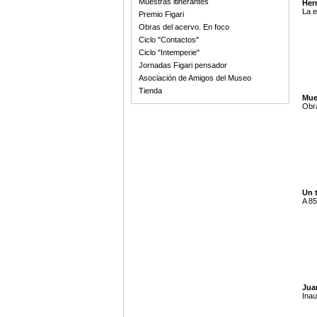
Muestras itinerantes
Her
La e
Premio Figari
Obras del acervo. En foco
Ciclo "Contactos"
Ciclo "Intemperie"
Jornadas Figari pensador
Asociación de Amigos del Museo
Tienda
Mue
Obra
Un 
A 85
Jua
Inau