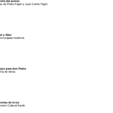
stra del acervo
s de Pedro Figari y Juan Carlos Figari
ri y Sáez
ncrucijada moderna
ujos para don Pedro
ría de obras
orias de la luz
entro Cultural Kavlin