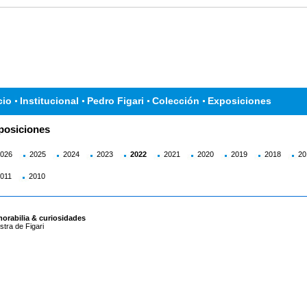
cio
Institucional
Pedro Figari
Colección
Exposiciones
posiciones
026
2025
2024
2023
2022
2021
2020
2019
2018
20
011
2010
orabilia & curiosidades
tra de Figari