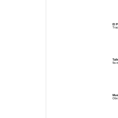
El P
Trad
Tall
9a e
Mue
Obra