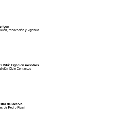
ericón
ición, renovación y vigencia
er Bilú: Figari en nosotros
dición Ciclo Contactos
stra del acervo
s de Pedro Figari