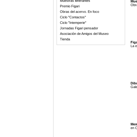
Muestras itinerantes
Mue
Obra
Premio Figari
Obras del acervo. En foco
Ciclo "Contactos"
Ciclo "Intemperie"
Jornadas Figari pensador
Asociación de Amigos del Museo
Tienda
Figa
La e
Dib
Gale
Mem
en C