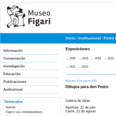
Inicio
Institucional
Pedro 
Exposiciones
Información
Conservación
2026
2025
2024
2023
Investigación
2011
2010
Educación
Miércoles 20 de julio de 2022
Publicaciones
Dibujos para don Pedro
Audiovisual
Galería de obras
Destacados
Apertura: 21 de julio
Noticias
Cierre: 21 de agosto
Figari y sus contemporáneos