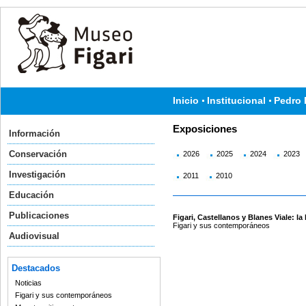
Inicio
Institucional
Pedro 
Exposiciones
Información
Conservación
2026
2025
2024
2023
Investigación
2011
2010
Educación
Publicaciones
Figari, Castellanos y Blanes Viale: l
Figari y sus contemporáneos
Audiovisual
Destacados
Noticias
Figari y sus contemporáneos