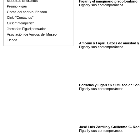
Muestras itinerantes
Figari y el imaginario precolombino
Figari y sus contemporáneos
Premio Figari
Obras del acervo. En foco
Ciclo "Contactos"
Ciclo "Intemperie"
Jornadas Figari pensador
Asociación de Amigos del Museo
Tienda
Amorim y Figari. Lazos de amistad y 
Figari y sus contemporáneos
Barradas y Figari en el Museo de Sa
Figari y sus contemporáneos
José Luis Zorrilla y Guillermo C. Rod
Figari y sus contemporáneos