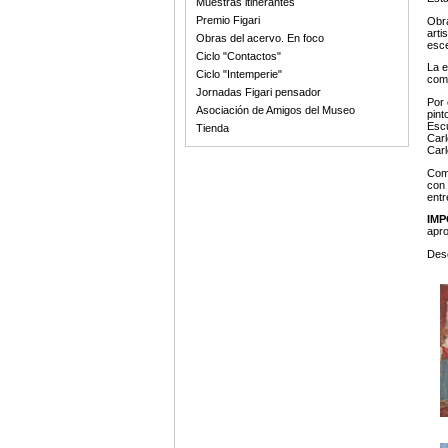
Muestras itinerantes
Premio Figari
Obr
arti
Obras del acervo. En foco
esc
Ciclo "Contactos"
La e
Ciclo "Intemperie"
comp
Jornadas Figari pensador
Por 
Asociación de Amigos del Museo
pint
Escu
Tienda
Carl
Carl
Comp
con 
entr
IMP
apro
Des