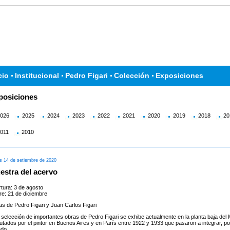
cio
Institucional
Pedro Figari
Colección
Exposiciones
posiciones
026
2025
2024
2023
2022
2021
2020
2019
2018
20
011
2010
s 14 de setiembre de 2020
estra del acervo
tura: 3 de agosto
re: 21 de diciembre
s de Pedro Figari y Juan Carlos Figari
selección de importantes obras de Pedro Figari se exhibe actualmente en la planta baja del M
utados por el pintor en Buenos Aires y en París entre 1922 y 1933 que pasaron a integrar, por
ado