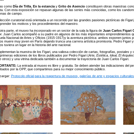
as como
Día de Trilla
,
En la estancia
y
Grito de Asencio
constituyen obras maestras conc
sta. Con esta exposición se repasan algunas de las series más conocidas, como los candombes
enas de campo.
lección curatorial está orientada a un recorrido por las grandes pasiones pictóricas de Fig
render los motivos y los procedimientos del maestro.
otra parte, el museo ha incorporado en un sector de la sala la figura de
Juan Carlos Figari 
or. Juan Carlos acompañó a su padre en algunos de los más importantes emprendimientos que
ela Nacional de Artes y Oficios (1915-1917)y la aventura pictórica: ambos exponen juntos 
os muere muy joven en París dejando trunca una carrera artística promisoria. Pedro Figari y
os tuviera un lugar en la historia del arte nacional.
lementan la muestra de los Figari, una valiosa colección de cartas, fotografías, postales y
primeras ediciones de los libros publicados por Pedro Figari (
Arte, Estética, Ideal, El Arquit
e otros) y una vitrina dedicada también a documentar la trayectoria de Juan Carlos Figari.
ORTANTE:
La entrada al museo es libre y gratuita. Se deben atender las indicaciones del pe
bados por la OPP, que compartimos para su mejor conocimiento público.
cargar:
Protocolo oficial para la reapertura de museos, galerías de arte y espacios culturales