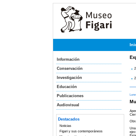
Ini
Ex
Información
Conservación
2
Investigación
2
Educación
Lune
Publicaciones
Mu
Audiovisual
Aper
Cier
Destacados
Obra
Noticias
Una 
Figari y sus contemporáneos
ejec
Est