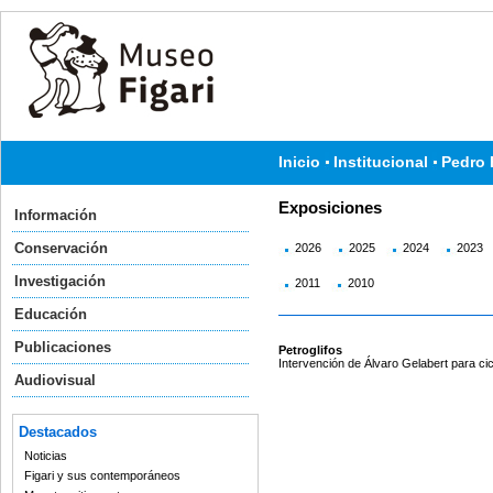
Inicio
Institucional
Pedro 
Exposiciones
Información
Conservación
2026
2025
2024
2023
Investigación
2011
2010
Educación
Publicaciones
Petroglifos
Intervención de Álvaro Gelabert para cic
Audiovisual
Destacados
Noticias
Figari y sus contemporáneos