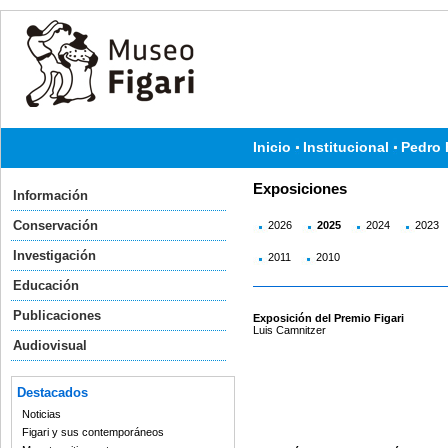
Inicio
Institucional
Pedro 
Exposiciones
Información
Conservación
2026
2025
2024
2023
Investigación
2011
2010
Educación
Publicaciones
Exposición del Premio Figari
Luis Camnitzer
Audiovisual
Destacados
Noticias
Figari y sus contemporáneos