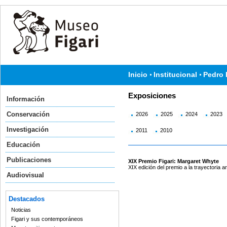
Inicio
Institucional
Pedro 
Exposiciones
Información
Conservación
2026
2025
2024
2023
Investigación
2011
2010
Educación
Publicaciones
XIX Premio Figari: Margaret Whyte
XIX edición del premio a la trayectoria ar
Audiovisual
Destacados
Noticias
Figari y sus contemporáneos