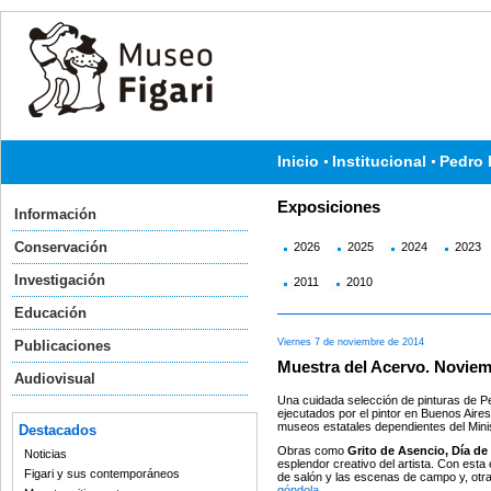
Inicio
Institucional
Pedro 
Exposiciones
Información
Conservación
2026
2025
2024
2023
Investigación
2011
2010
Educación
Viernes 7 de noviembre de 2014
Publicaciones
Muestra del Acervo. Noviem
Audiovisual
Una cuidada selección de pinturas de Ped
ejecutados por el pintor en Buenos Aires
museos estatales dependientes del Minis
Destacados
Obras como
Grito de Asencio, Día de 
Noticias
esplendor creativo del artista. Con est
Figari y sus contemporáneos
de salón y las escenas de campo y, otra
góndola.