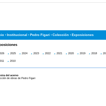
cio
Institucional
Pedro Figari
Colección
Exposiciones
posiciones
026
2025
2024
2023
2022
2021
2020
2019
2018
20
011
2010
stra del acervo
cción de obras de Pedro Figari