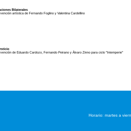
ciones Bilaterales
rvención artística de Fernando Foglino y Valentina Cardellino
rsticio
rvención de Eduardo Cardozo, Fernando Peirano y Álvaro Zinno para ciclo "Intemperie"
Horario: martes a vier