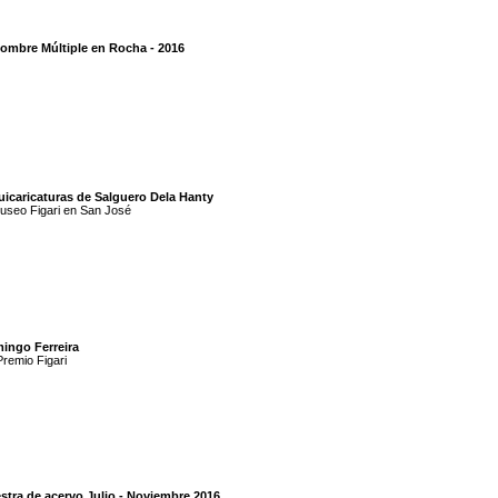
Hombre Múltiple en Rocha - 2016
uicaricaturas de Salguero Dela Hanty
useo Figari en San José
ingo Ferreira
remio Figari
stra de acervo Julio - Noviembre 2016