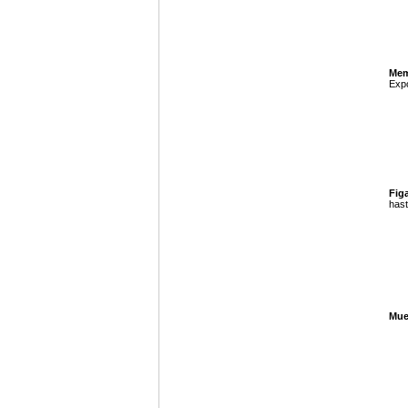
Mem
Expo
Figa
hast
Mue