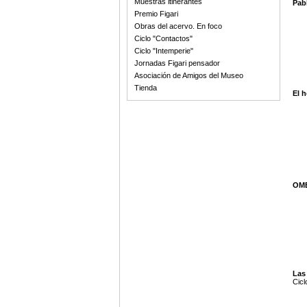
Muestras itinerantes
Pabl
Premio Figari
Obras del acervo. En foco
Ciclo "Contactos"
Ciclo "Intemperie"
Jornadas Figari pensador
Asociación de Amigos del Museo
Tienda
El h
OMB
Las
Cicl