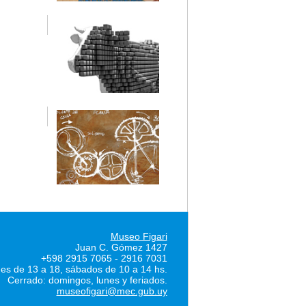
Museo Figari
Juan C. Gómez 1427
+598 2915 7065 - 2916 7031
nes de 13 a 18, sábados de 10 a 14 hs.
Cerrado: domingos, lunes y feriados.
museofigari@mec.gub.uy