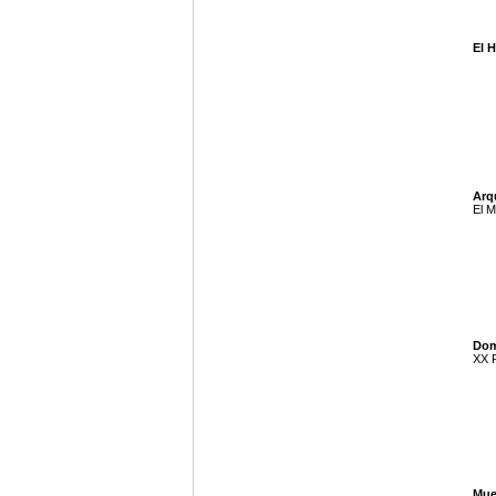
El 
Arq
El M
Dom
XX P
Mue