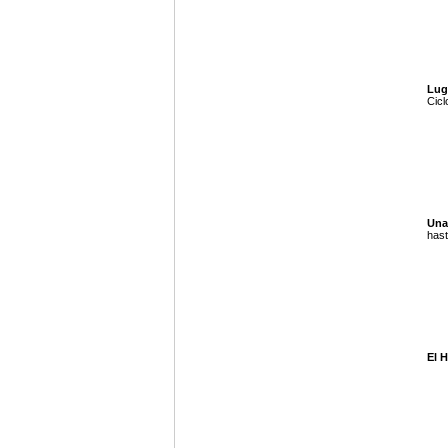
Lug
Cicl
Una
hast
El H