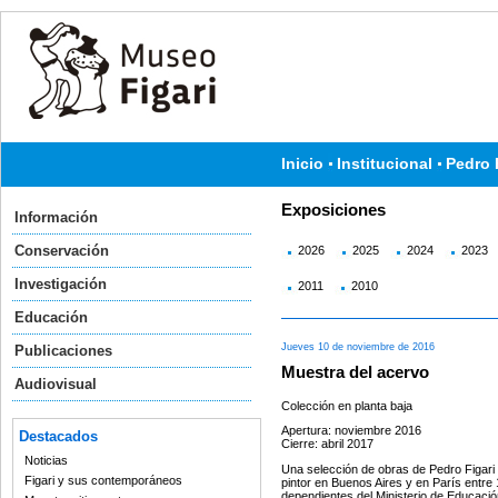
Inicio
Institucional
Pedro 
Exposiciones
Información
Conservación
2026
2025
2024
2023
Investigación
2011
2010
Educación
Jueves 10 de noviembre de 2016
Publicaciones
Muestra del acervo
Audiovisual
Colección en planta baja
Apertura: noviembre 2016
Destacados
Cierre: abril 2017
Noticias
Una selección de obras de Pedro Figari s
Figari y sus contemporáneos
pintor en Buenos Aires y en París entre
dependientes del Ministerio de Educació