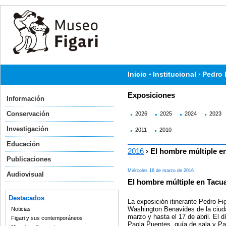
Inicio
Institucional
Pedro 
Exposiciones
Información
Conservación
2026
2025
2024
2023
Investigación
2011
2010
Educación
2016
› El hombre múltiple 
Publicaciones
Miércoles 16 de marzo de 2016
Audiovisual
El hombre múltiple en Tac
Destacados
La exposición itinerante Pedro Fig
Washington Benavides de la ciuda
Noticias
marzo y hasta el 17 de abril. El 
Figari y sus contemporáneos
Paola Puentes, guía de sala y Pab