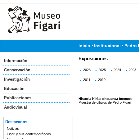
Inicio
Institucional
Pedro 
Exposiciones
Información
Conservación
2026
2025
2024
2023
Investigación
2011
2010
Educación
Publicaciones
Historia Kiria: cincuenta bocetos
Muestra de dibujos de Pedro Figari
Audiovisual
Destacados
Noticias
Figari y sus contemporáneos