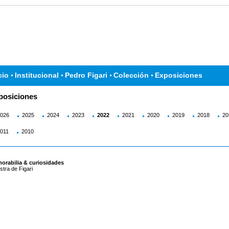
cio
Institucional
Pedro Figari
Colección
Exposiciones
posiciones
026
2025
2024
2023
2022
2021
2020
2019
2018
20
011
2010
orabilia & curiosidades
tra de Figari