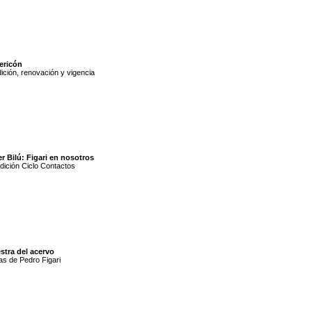
ericón
ición, renovación y vigencia
er Bilú: Figari en nosotros
dición Ciclo Contactos
stra del acervo
s de Pedro Figari