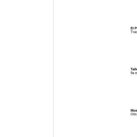
El P
Trad
Tall
9a e
Mue
Obra