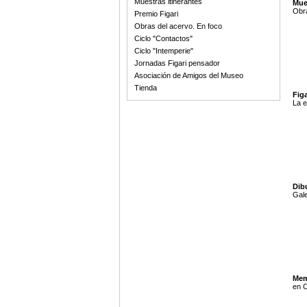
Muestras itinerantes
Mue
Obra
Premio Figari
Obras del acervo. En foco
Ciclo "Contactos"
Ciclo "Intemperie"
Jornadas Figari pensador
Asociación de Amigos del Museo
Tienda
Figa
La e
Dib
Gale
Mem
en C