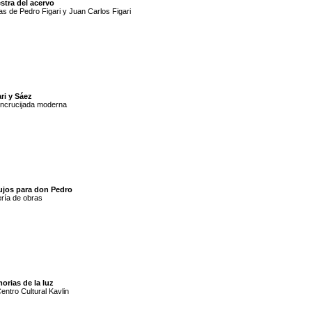
stra del acervo
s de Pedro Figari y Juan Carlos Figari
ri y Sáez
ncrucijada moderna
ujos para don Pedro
ría de obras
orias de la luz
entro Cultural Kavlin