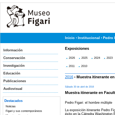
Inicio
Institucional
Pedro 
Exposiciones
Información
Conservación
2026
2025
2024
2023
Investigación
2011
2010
Educación
2016
› Muestra itinerante en
Publicaciones
Sábado 30 de abril de 2016
Audiovisual
Muestra itinerante en Facul
Destacados
Pedro Figari: el hombre múltiple
Noticias
La exposición itinerante Pedro Fig
Figari y sus contemporáneos
éxito en la Cátredra Washington 