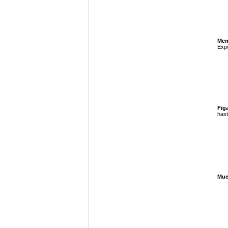
Mem
Expo
Figa
hast
Mue