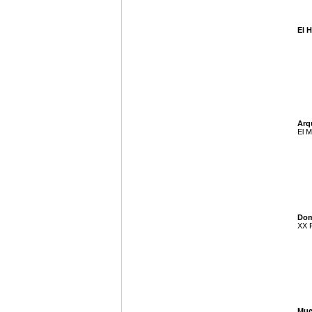
El 
Arq
El M
Dom
XX P
Mue