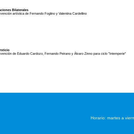
ciones Bilaterales
rvención artística de Fernando Foglino y Valentina Cardellino
rsticio
rvención de Eduardo Cardozo, Fernando Peirano y Álvaro Zinno para ciclo "Intemperie"
Horario: martes a vier