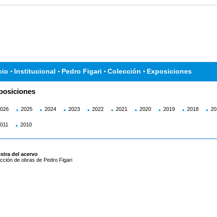
cio
Institucional
Pedro Figari
Colección
Exposiciones
posiciones
026
2025
2024
2023
2022
2021
2020
2019
2018
20
011
2010
stra del acervo
cción de obras de Pedro Figari