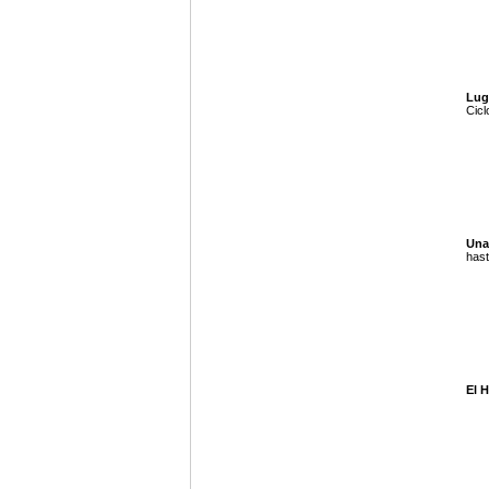
Lug
Cicl
Una
hast
El H