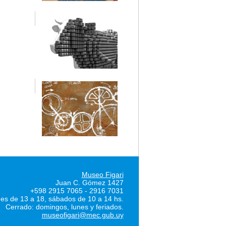
Museo Figari
Juan C. Gómez 1427
+598 2915 7065 - 2916 7031
nes de 13 a 18, sábados de 10 a 14 hs.
Cerrado: domingos, lunes y feriados.
museofigari@mec.gub.uy