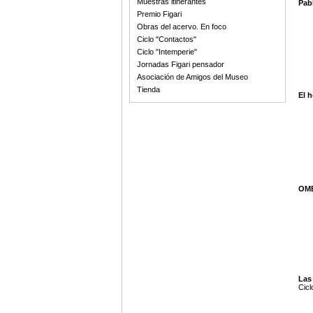
Muestras itinerantes
Pabl
Premio Figari
Obras del acervo. En foco
Ciclo "Contactos"
Ciclo "Intemperie"
Jornadas Figari pensador
Asociación de Amigos del Museo
Tienda
El h
OMB
Las
Cicl