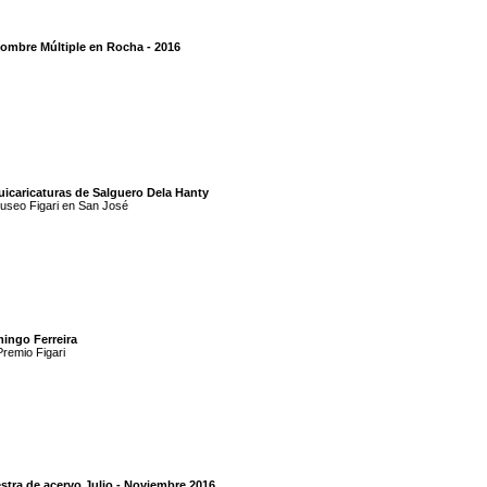
Hombre Múltiple en Rocha - 2016
uicaricaturas de Salguero Dela Hanty
useo Figari en San José
ingo Ferreira
remio Figari
stra de acervo Julio - Noviembre 2016