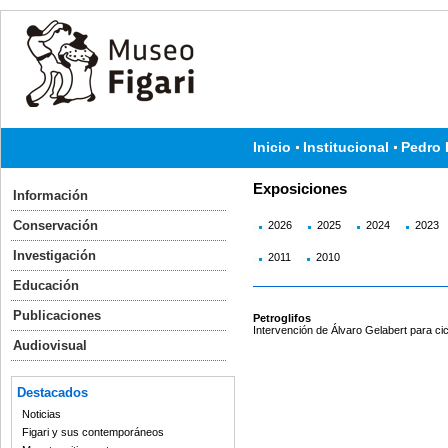
Inicio
Institucional
Pedro 
Exposiciones
Información
Conservación
2026
2025
2024
2023
Investigación
2011
2010
Educación
Publicaciones
Petroglifos
Intervención de Álvaro Gelabert para cic
Audiovisual
Destacados
Noticias
Figari y sus contemporáneos