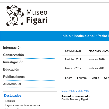
Inicio
Institucional
Pedro 
Información
Noticias 2026
Noticias 2025
Conservación
Noticias 2019
Noticias 2018
Investigación
Noticias 2012
Noticias 2011
Educación
Publicaciones
Enero
Febrero
Marzo
Abri
Audiovisual
Martes 29 de abril de 2025
Destacados
Recorrido comentado
Cecilia Mattos y Figari
Noticias
Figari y sus contemporáneos