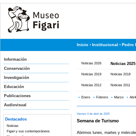
Inicio
Institucional
Pedro 
Información
Noticias 2026
Noticias 2025
Conservación
Noticias 2019
Noticias 2018
Investigación
Noticias 2012
Noticias 2011
Educación
Publicaciones
Enero
Febrero
Marzo
Abril
Audiovisual
Viernes 4 de abril de 2025
Destacados
Semana de Turismo
Noticias
Figari y sus contemporáneos
Abrimos lunes, martes y miércol