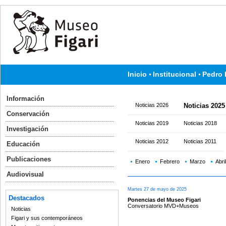
Inicio
Institucional
Pedro 
Información
Noticias 2026
Noticias 2025
Conservación
Noticias 2019
Noticias 2018
Investigación
Noticias 2012
Noticias 2011
Educación
Publicaciones
Enero
Febrero
Marzo
Abril
Audiovisual
Martes 27 de mayo de 2025
Destacados
Ponencias del Museo Figari
Conversatorio MVD+Museos
Noticias
Figari y sus contemporáneos