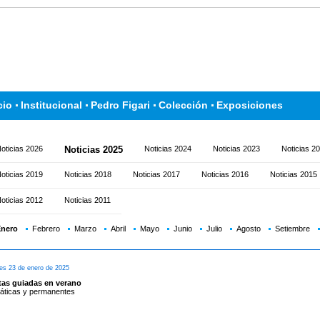
cio
Institucional
Pedro Figari
Colección
Exposiciones
oticias 2026
Noticias 2025
Noticias 2024
Noticias 2023
Noticias 2
oticias 2019
Noticias 2018
Noticias 2017
Noticias 2016
Noticias 2015
oticias 2012
Noticias 2011
nero
Febrero
Marzo
Abril
Mayo
Junio
Julio
Agosto
Setiembre
es 23 de enero de 2025
itas guiadas en verano
áticas y permanentes