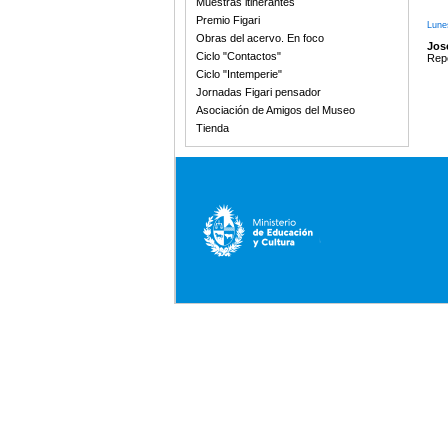
Muestras itinerantes
Premio Figari
Lune
Obras del acervo. En foco
Jos
Ciclo "Contactos"
Repe
Ciclo "Intemperie"
Jornadas Figari pensador
Asociación de Amigos del Museo
Tienda