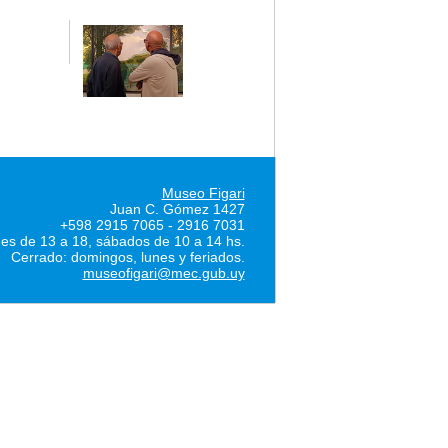
Museo Figari
Juan C. Gómez 1427
+598 2915 7065 - 2916 7031
nes de 13 a 18, sábados de 10 a 14 hs.
Cerrado: domingos, lunes y feriados.
museofigari@mec.gub.uy