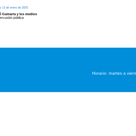
s 13 de enero de 2025
é Gamarra y los medios
rcusión pública
Horario: martes a vier