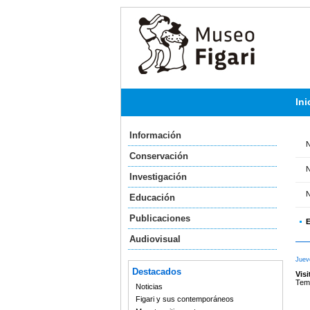
Ini
Información
N
Conservación
N
Investigación
N
Educación
Publicaciones
E
Audiovisual
Juev
Destacados
Vis
Tem
Noticias
Figari y sus contemporáneos