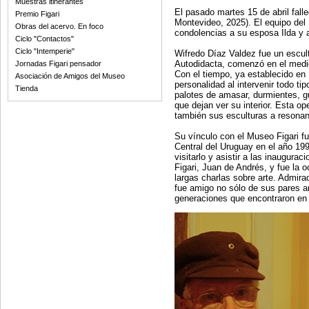
Muestras itinerantes
El pasado martes 15 de abril fall
Premio Figari
Montevideo, 2025). El equipo de
Obras del acervo. En foco
condolencias a su esposa Ilda y 
Ciclo "Contactos"
Ciclo "Intemperie"
Wifredo Díaz Valdez fue un escult
Autodidacta, comenzó en el medio 
Jornadas Figari pensador
Con el tiempo, ya establecido en 
Asociación de Amigos del Museo
personalidad al intervenir todo ti
Tienda
palotes de amasar, durmientes, gu
que dejan ver su interior. Esta o
también sus esculturas a resonan
Su vínculo con el Museo Figari fu
Central del Uruguay en el año 19
visitarlo y asistir a las inaugura
Figari, Juan de Andrés, y fue la 
largas charlas sobre arte. Admirad
fue amigo no sólo de sus pares ar
generaciones que encontraron en é