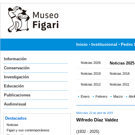
Inicio
Institucional
Pedro 
Información
Noticias 2026
Noticias 2025
Conservación
Noticias 2019
Noticias 2018
Investigación
Noticias 2012
Noticias 2011
Educación
Publicaciones
Enero
Febrero
Marzo
Abril
Audiovisual
Miércoles 23 de abril de 2025
Destacados
Wifredo Díaz Valdez
Noticias
Figari y sus contemporáneos
(1932 - 2025)