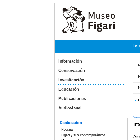
Ini
Información
N
Conservación
N
Investigación
N
Educación
Publicaciones
E
Audiovisual
Viern
Destacados
Int
Noticias
Figari y sus contemporáneos
Áre