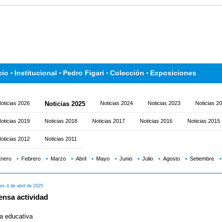
cio
Institucional
Pedro Figari
Colección
Exposiciones
oticias 2026
Noticias 2025
Noticias 2024
Noticias 2023
Noticias 2
oticias 2019
Noticias 2018
Noticias 2017
Noticias 2016
Noticias 2015
oticias 2012
Noticias 2011
nero
Febrero
Marzo
Abril
Mayo
Junio
Julio
Agosto
Setiembre
es 4 de abril de 2025
ensa actividad
a educativa