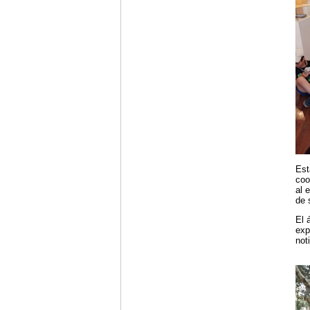
Est
coo
al 
de 
El 
exp
not