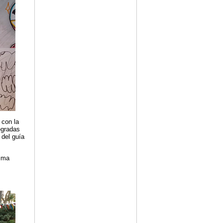
 con la
egradas
 del guía
xima
s