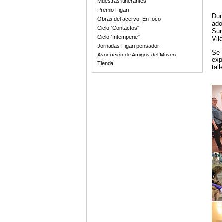
Muestras itinerantes
Premio Figari
Dur
Obras del acervo. En foco
ado
Ciclo "Contactos"
Sur
Ciclo "Intemperie"
Vil
Jornadas Figari pensador
Se 
Asociación de Amigos del Museo
exp
Tienda
tal