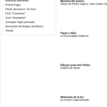
Muestras itinerantes
Muestra del acervo
Obras de Pedro Figari y Juan Carlos Fig
Premio Figari
Obras del acervo. En foco
Ciclo "Contactos"
Ciclo "Intemperie"
Jornadas Figari pensador
Asociación de Amigos del Museo
Tienda
Figari y Sáez
La encrucijada moderna
Dibujos para don Pedro
Galería de obras
Memorias de la luz
en Centro Cultural Kavlin