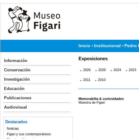
Inicio
Institucional
Pedro 
Exposiciones
Información
Conservación
2026
2025
2024
2023
Investigación
2011
2010
Educación
Publicaciones
Memorabilia & curiosidades
Muestra de Figari
Audiovisual
Destacados
Noticias
Figari y sus contemporáneos