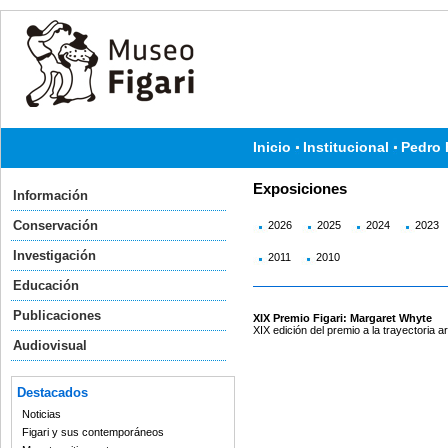
Inicio
Institucional
Pedro 
Exposiciones
Información
Conservación
2026
2025
2024
2023
Investigación
2011
2010
Educación
Publicaciones
XIX Premio Figari: Margaret Whyte
XIX edición del premio a la trayectoria ar
Audiovisual
Destacados
Noticias
Figari y sus contemporáneos