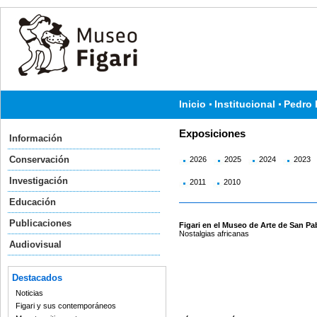
Inicio
Institucional
Pedro 
Exposiciones
Información
Conservación
2026
2025
2024
2023
Investigación
2011
2010
Educación
Publicaciones
Figari en el Museo de Arte de San Pa
Nostalgias africanas
Audiovisual
Destacados
Noticias
Figari y sus contemporáneos