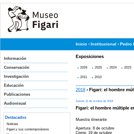
Inicio
Institucional
Pedro 
Exposiciones
Información
Conservación
2026
2025
2024
2023
Investigación
2011
2010
Educación
2018
› Figari: el hombre múl
Publicaciones
Jueves 11 de octubre de 2018
Audiovisual
Figari: el hombre múltiple e
Destacados
Muestra itinerante
Noticias
Apertura: 8 de octubre
Figari y sus contemporáneos
Cierre: 19 de octubre