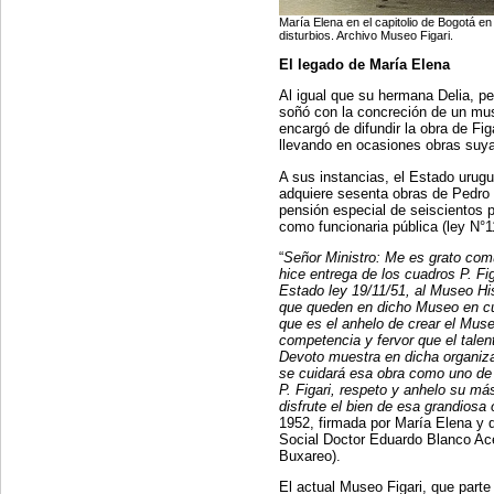
María Elena en el capitolio de Bogotá en 
disturbios. Archivo Museo Figari.
El legado de María Elena
Al igual que su hermana Delia, per
soñó con la concreción de un mus
encargó de difundir la obra de Fi
llevando en ocasiones obras suyas
A sus instancias, el Estado urug
adquiere sesenta obras de Pedro 
pensión especial de seiscientos 
como funcionaria pública (ley N°
“
Señor Ministro: Me es grato com
hice entrega de los cuadros P. Fi
Estado ley 19/11/51, al Museo His
que queden en dicho Museo en cust
que es el anhelo de crear el Muse
competencia y fervor que el talen
Devoto muestra en dicha organizac
se cuidará esa obra como uno de 
P. Figari, respeto y anhelo su m
disfrute el bien de esa grandiosa 
1952, firmada por María Elena y di
Social Doctor Eduardo Blanco Ac
Buxareo).
El actual Museo Figari, que parte