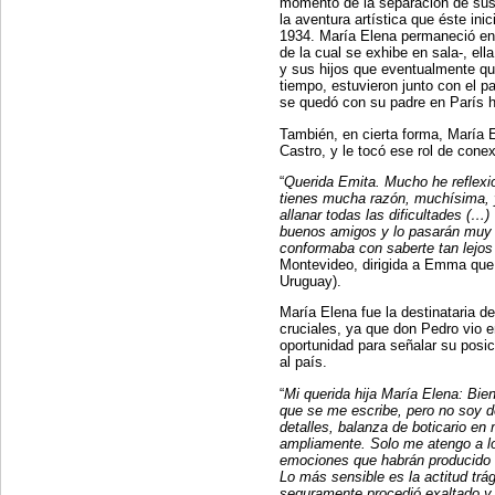
momento de la separación de sus
la aventura artística que éste in
1934. María Elena permaneció en
de la cual se exhibe en sala-, ella
y sus hijos que eventualmente qu
tiempo, estuvieron junto con el 
se quedó con su padre en París h
También, en cierta forma, María
Castro, y le tocó ese rol de con
“
Querida Emita. Mucho he reflexio
tienes mucha razón, muchísima, y
allanar todas las dificultades (…
buenos amigos y lo pasarán muy 
conformaba con saberte tan lejo
Montevideo, dirigida a Emma que 
Uruguay).
María Elena fue la destinataria d
cruciales, ya que don Pedro vio en
oportunidad para señalar su posi
al país.
“
Mi querida hija María Elena: Bi
que se me escribe, pero no soy d
detalles, balanza de boticario en
ampliamente. Solo me atengo a lo
emociones que habrán producido l
Lo más sensible es la actitud tr
seguramente procedió exaltado y e