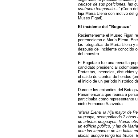
celosos de sus posiciones, las q
usufructo temporario…
” (Carta de
hija María Elena con motivo del g
Museo Figari).
El incidente del “Bogotazo”
Recientemente el Museo Figari re
pertenecieron a María Elena. Ent
las fotografías de María Elena y
después del incidente conocido c
del maestro.
El Bogotazo fue una revuelta popul
candidato presidencial colombiano
Protestas, incendios, disturbios 
el saldo de cientos de heridos (e
el inicio de un período histórico 
Durante los episodios del Botoga
Panamericana que reunía a perso
participaba como representante u
nieto Fernando Saavedra:
“
María Elena, la hija mayor de Ped
uruguaya, acompañando 7 obras de
de artistas uruguayos. Varias obr
un edificio público, y las de Ma
ante los impactos de las balas en
ubicar, aunque tengo los títulos, 