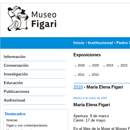
Inicio
Institucional
Pedro 
Exposiciones
Información
Conservación
2026
2025
2024
2023
Investigación
2011
2010
Educación
2018
› María Elena Figari
Publicaciones
Martes 6 de marzo de 2018
Audiovisual
María Elena Figari
Destacados
Apertura: 8 de marzo
Cierre: 17 de mayo
Noticias
Figari y sus contemporáneos
En el Mes de la Mujer el Museo Fi