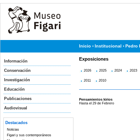
Inicio
Institucional
Pedro 
Exposiciones
Información
Conservación
2026
2025
2024
2023
Investigación
2011
2010
Educación
Publicaciones
Pensamientos kirios
Hasta el 29 de Febrero
Audiovisual
Destacados
Noticias
Figari y sus contemporáneos