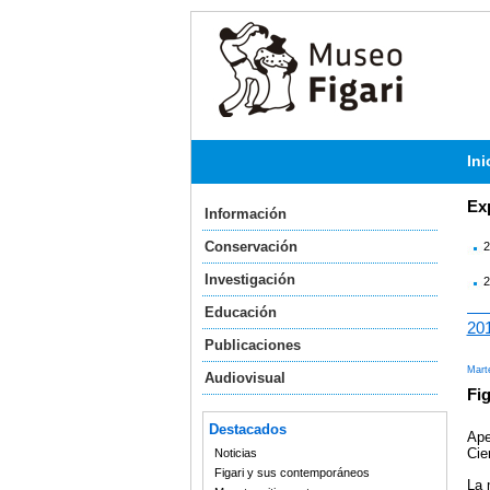
Ini
Ex
Información
Conservación
2
Investigación
2
Educación
20
Publicaciones
Mart
Audiovisual
Fig
Destacados
Ape
Cie
Noticias
Figari y sus contemporáneos
La 