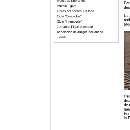
Muestras itinerantes
For
Premio Figari
des
Obras del acervo. En foco
Est
Ciclo "Contactos"
rea
Ciclo "Intemperie"
(do
Jornadas Figari pensador
Asociación de Amigos del Museo
Tienda
Ped
dis
de 
han
For
la 