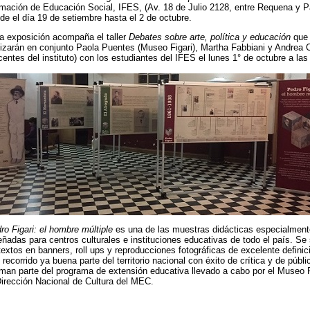
mación de Educación Social, IFES, (Av. 18 de Julio 2128, entre Requena y Pa
de el día 19 de setiembre hasta el 2 de octubre.
a exposición acompaña el taller
Debates sobre arte, política y educación
que
lizarán en conjunto Paola Puentes (Museo Figari), Martha Fabbiani y Andrea C
centes del instituto) con los estudiantes del IFES el lunes 1° de octubre a las
ro Figari: el hombre múltiple
es una de las muestras didácticas especialment
eñadas para centros culturales e instituciones educativas de todo el país. Se 
textos en banners, roll ups y reproducciones fotográficas de excelente definic
 recorrido ya buena parte del territorio nacional con éxito de crítica y de públi
man parte del programa de extensión educativa llevado a cabo por el Museo F
Dirección Nacional de Cultura del MEC.