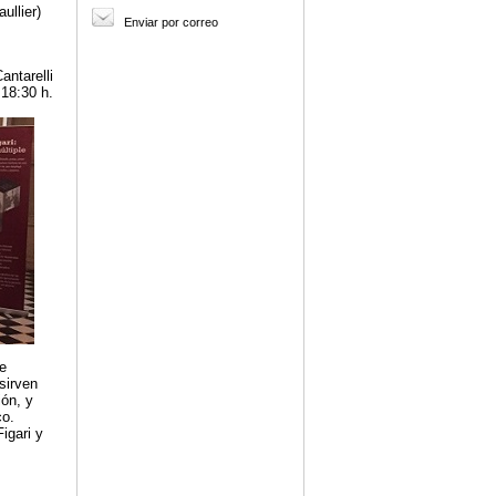
ullier)
Enviar por correo
antarelli
 18:30 h.
e
sirven
ión, y
co.
igari y