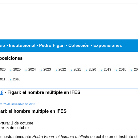
cio
Institucional
Pedro Figari
Colección
Exposiciones
posiciones
026
2025
2024
2023
2022
2021
2020
2019
2018
20
011
2010
18
› Figari: el hombre múltiple en IFES
es 25 de setiembre de 2018
ari: el hombre múltiple en IFES
rtura: 1 de octubre
rre: 5 de octubre
muestra itinerante
Pedro Figari: el hombre múltiple
se exhibe en el Instituto d