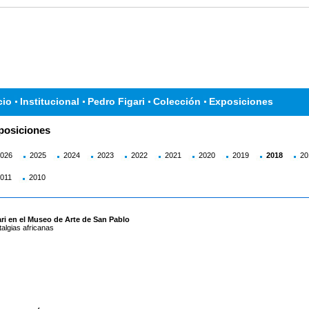
cio
Institucional
Pedro Figari
Colección
Exposiciones
posiciones
026
2025
2024
2023
2022
2021
2020
2019
2018
20
011
2010
ri en el Museo de Arte de San Pablo
algias africanas