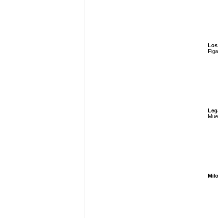
Los
Figa
Leg
Mues
Milo