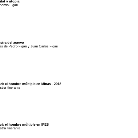
tat y utopía
inomio Figari
stra del acervo
s de Pedro Figari y Juan Carlos Figari
ri: el hombre múltiple en Minas - 2018
tra itinerante
ri: el hombre múltiple en IFES
tra itinerante