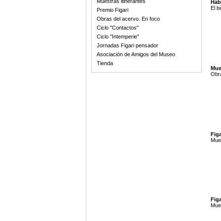
Muestras itinerantes
Hábi
El b
Premio Figari
Obras del acervo. En foco
Ciclo "Contactos"
Ciclo "Intemperie"
Jornadas Figari pensador
Asociación de Amigos del Museo
Tienda
Mue
Obra
Figa
Mues
Figa
Mues