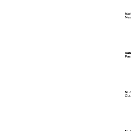
Marí
Mes 
Dani
Prem
Mue
Obra