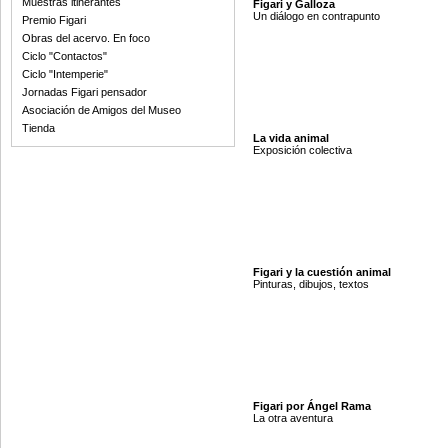
Muestras itinerantes
Figari y Galloza
Un diálogo en contrapunto
Premio Figari
Obras del acervo. En foco
Ciclo "Contactos"
Ciclo "Intemperie"
Jornadas Figari pensador
Asociación de Amigos del Museo
Tienda
La vida animal
Exposición colectiva
Figari y la cuestión animal
Pinturas, dibujos, textos
Figari por Ángel Rama
La otra aventura