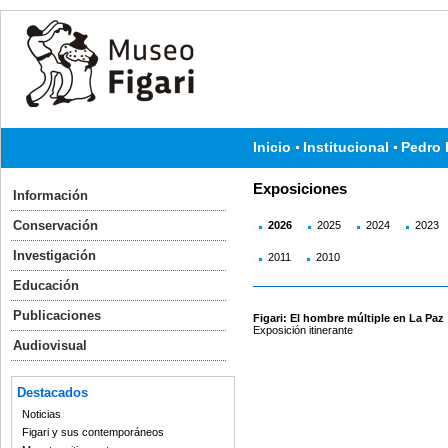
Inicio
Institucional
Pedro 
Exposiciones
Información
Conservación
2026
2025
2024
2023
Investigación
2011
2010
Educación
Publicaciones
Figari: El hombre múltiple en La Paz
Exposición itinerante
Audiovisual
Destacados
Noticias
Figari y sus contemporáneos