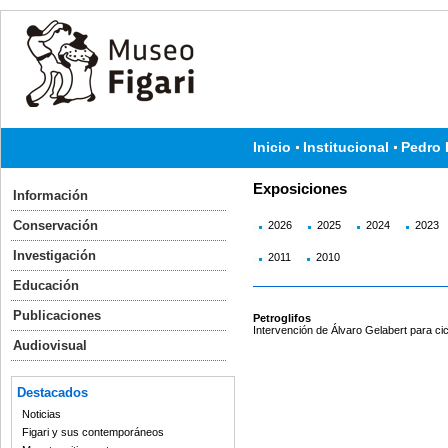
Inicio
Institucional
Pedro 
Exposiciones
Información
Conservación
2026
2025
2024
2023
Investigación
2011
2010
Educación
Publicaciones
Petroglifos
Intervención de Álvaro Gelabert para cic
Audiovisual
Destacados
Noticias
Figari y sus contemporáneos