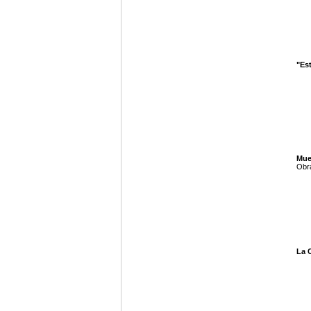
"Es
Mue
Obra
La 