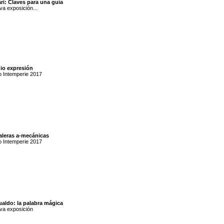
ri: Claves para una guía
a exposición...
io expresión
o Intemperie 2017
aleras a-mecánicas
o Intemperie 2017
ualdo: la palabra mágica
va exposición