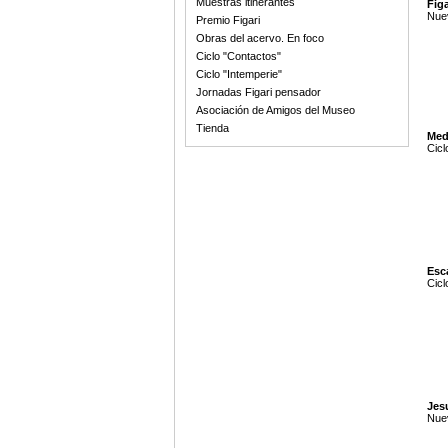
Muestras itinerantes
Figa
Nuev
Premio Figari
Obras del acervo. En foco
Ciclo "Contactos"
Ciclo "Intemperie"
Jornadas Figari pensador
Asociación de Amigos del Museo
Tienda
Med
Cicl
Esc
Cicl
Jes
Nue