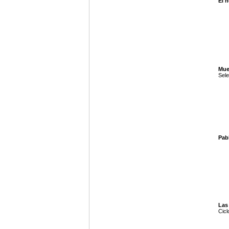
El 
Mue
Sele
Pabl
Las
Cicl