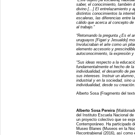
saber, el conocimiento, también d
divino […] El entrelazamiento y a
distintos conocimientos la interre
escaleras, las diferencias entre 
cálido que acerca al concepto de l
al trabajo.”
“Retomando la pregunta ¿Es el a
uruguayos [Figari y Jesualdo] mos
Involucraban el arte como un pila
elemento accesorio y prescindible
autoconocimiento, la expresión y l
“Sus ideas respecto a la educaci
fundamentalmente el hecho de la
individualidad, el desarrollo de 
sus intereses. Instruir un alumn
industrial y en la sociedad, sino
individualidad, desde su creación.
Alberto Sosa (Fragmento del text
Alberto Sosa Pereira
(Maldonado,
del Instituto Escuela Nacional de
un proyecto colectivo que se expo
Contemporáneo. Ha participado de 
Museo Blanes (Museos en la Noch
Recontrabienal (2016), así como e