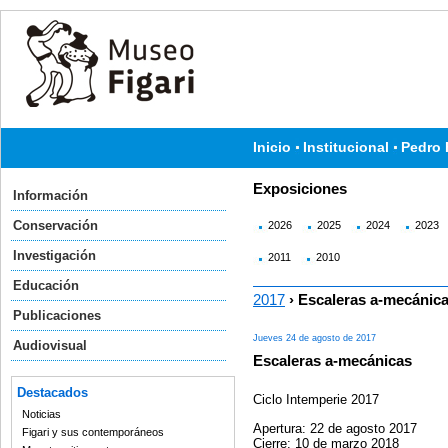
Inicio
Institucional
Pedro 
Exposiciones
Información
Conservación
2026
2025
2024
2023
Investigación
2011
2010
Educación
2017
› Escaleras a-mecánic
Publicaciones
Jueves 24 de agosto de 2017
Audiovisual
Escaleras a-mecánicas
Destacados
Ciclo Intemperie 2017
Noticias
Apertura: 22 de agosto 2017
Figari y sus contemporáneos
Cierre: 10 de marzo 2018