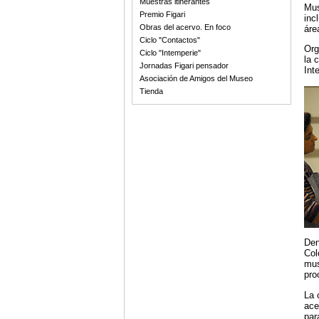
Muestras itinerantes
Mus
Premio Figari
inc
Obras del acervo. En foco
áre
Ciclo "Contactos"
Org
Ciclo "Intemperie"
la 
Jornadas Figari pensador
Int
Asociación de Amigos del Museo
Tienda
Den
Col
mus
pro
La 
ace
par