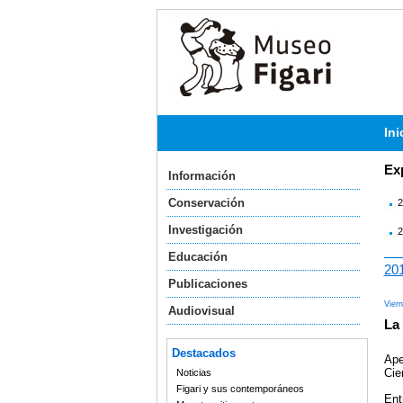
Ini
Ex
Información
Conservación
2
Investigación
2
Educación
20
Publicaciones
Vier
Audiovisual
La
Destacados
Ape
Cie
Noticias
Figari y sus contemporáneos
Ent