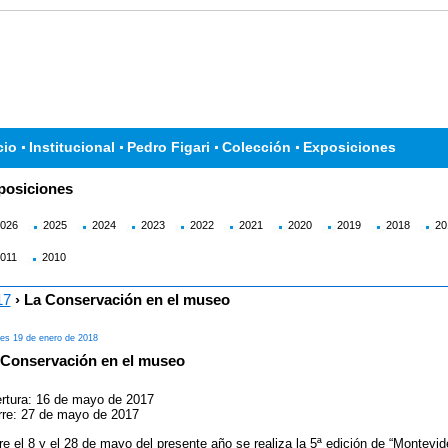
cio
Institucional
Pedro Figari
Colección
Exposiciones
posiciones
026
2025
2024
2023
2022
2021
2020
2019
2018
20
011
2010
17
› La Conservación en el museo
nes 19 de enero de 2018
 Conservación en el museo
rtura: 16 de mayo de 2017
rre: 27 de mayo de 2017
re el 8 y el 28 de mayo del presente año se realiza la 5ª edición de “Montevi