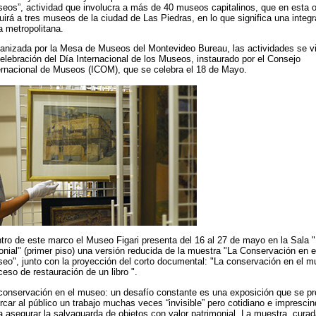
eos”, actividad que involucra a más de 40 museos capitalinos, que en esta 
luirá a tres museos de la ciudad de Las Piedras, en lo que significa una integr
a metropolitana.
anizada por la Mesa de Museos del Montevideo Bureau, las actividades se v
celebración del Día Internacional de los Museos, instaurado por el Consejo
ernacional de Museos (ICOM), que se celebra el 18 de Mayo.
tro de este marco el Museo Figari presenta del 16 al 27 de mayo en la Sala "
onial" (primer piso) una versión reducida de la muestra "La Conservación en e
eo", junto con la proyección del corto documental: "La conservación en el m
ceso de restauración de un libro ".
conservación en el museo: un desafío constante es una exposición que se p
rcar al público un trabajo muchas veces “invisible” pero cotidiano e imprescin
a asegurar la salvaguarda de objetos con valor patrimonial. La muestra, curad