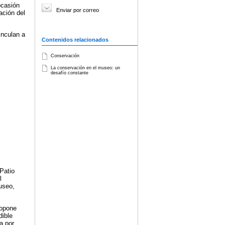
ocasión
Enviar por correo
ación del
inculan a
Contenidos relacionados
Conservación
La conservación en el museo: un
desafío constante
Patio
l
useo,
ropone
dible
a por