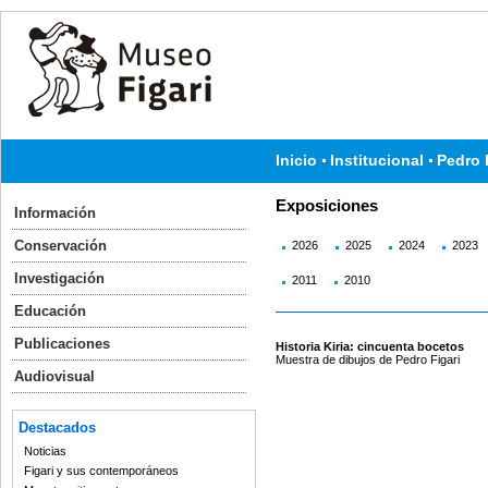
Inicio
Institucional
Pedro 
Exposiciones
Información
Conservación
2026
2025
2024
2023
Investigación
2011
2010
Educación
Publicaciones
Historia Kiria: cincuenta bocetos
Muestra de dibujos de Pedro Figari
Audiovisual
Destacados
Noticias
Figari y sus contemporáneos