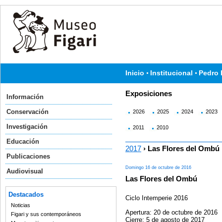
Inicio
Institucional
Pedro 
Exposiciones
Información
Conservación
2026
2025
2024
2023
Investigación
2011
2010
Educación
2017
› Las Flores del Ombú
Publicaciones
Domingo 16 de octubre de 2016
Audiovisual
Las Flores del Ombú
Destacados
Ciclo Intemperie 2016
Noticias
Apertura: 20 de octubre de 2016
Figari y sus contemporáneos
Cierre: 5 de agosto de 2017