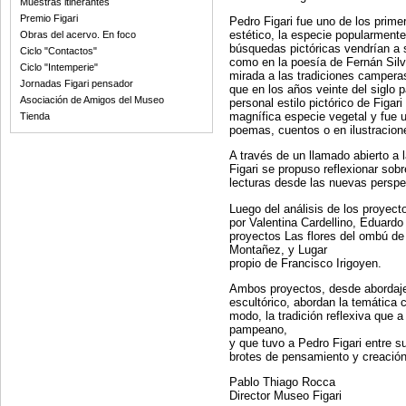
Muestras itinerantes
Premio Figari
Pedro Figari fue uno de los primer
estético, la especie popularmen
Obras del acervo. En foco
búsquedas pictóricas vendrían a s
Ciclo "Contactos"
como en la poesía de Fernán Silv
Ciclo "Intemperie"
mirada a las tradiciones camper
Jornadas Figari pensador
que en los años veinte del siglo
Asociación de Amigos del Museo
personal estilo pictórico de Fig
magnífica especie vegetal y fue u
Tienda
poemas, cuentos o en ilustracione
A través de un llamado abierto a l
Figari se propuso reflexionar sob
lecturas desde las nuevas perspec
Luego del análisis de los proyect
por Valentina Cardellino, Eduard
proyectos Las flores del ombú 
Montañez, y Lugar
propio de Francisco Irigoyen.
Ambos proyectos, desde abordajes
escultórico, abordan la temática c
modo, la tradición reflexiva que a 
pampeano,
y que tuvo a Pedro Figari entre 
brotes de pensamiento y creación
Pablo Thiago Rocca
Director Museo Figari