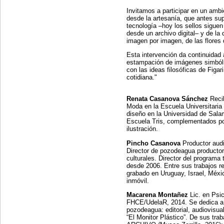
Invitamos a participar en un ambi
desde la artesanía, que antes sup
tecnología –hoy los sellos siguen
desde un archivo digital– y de la
imagen por imagen, de las flores 
Esta intervención da continuidad
estampación de imágenes simbólic
con las ideas filosóficas de Figar
cotidiana."
Renata Casanova Sánchez
Recib
Moda en la Escuela Universitari
diseño en la Universidad de Sala
Escuela Tris, complementados po
ilustración.
Pincho Casanova
Productor audio
Director de pozodeagua productor
culturales. Director del programa
desde 2006. Entre sus trabajos r
grabado en Uruguay, Israel, Méxic
inmóvil.
Macarena Montañez
Lic. en Psi
FHCE/UdelaR, 2014. Se dedica a l
pozodeagua: editorial, audiovisua
“El Monitor Plástico”. De sus tra