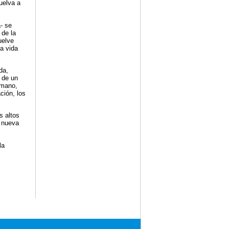
uelva a
- se
 de la
uelve
a vida
da,
 de un
umano,
ción, los
s altos
a nueva
la