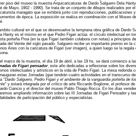
mer piso del museo la muestra Arquicaricaturas de Dardo Salguero Dela Hant
é de Mayo, 1902 - 1990). Se trata de un conjunto de dibujos realizados por el
icaturista maragato que se exhibirá junto con reproducciones, publicaciones y
umentos de época. La exposición se realiza en coordinación con el Museo d
é.
ámbito cultural en el que se desenvuelve la temprana obra gráfica de Dardo S
la Hanty es el mismo en el que Pedro Figari actúa: el círculo intelectual en tor
ista porteña
Proa
(en la que Figari también colabora con notas) a principios de
ada del Veinte del siglo pasado. Salguero recibe un importante premio en la 
nos Aires con la caricatura de Figari (ver imagen), a quien luego se la regala
sona.
el marco de la muestra, el día 19 de abril, a las 19 hs, se dará comienzo a l
nadas de Figari pensador
, este año dedicadas a reflexionar sobre los diver
ornos intelectuales y artísticos en la vida de Pedro Figari. La mesa redonda c
inauguran estas Jornadas (que tendrán cuatro actividades en el transcurso de
la "
Dardo Salguero, Pedro Figari y el ambiente de la vanguardia porteña de lo
nte
" y estará integrada por el crítico de arte Riccardo Boglione, el profesor de 
ardo Ciancio y el director del museo Pablo Thiago Rocca. En los días venide
aremos ampliando información sobre las III Jornadas de Figari Pensador y la
alidades de participación del público y especialistas.