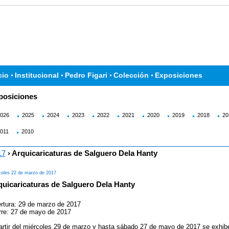
cio
Institucional
Pedro Figari
Colección
Exposiciones
posiciones
026
2025
2024
2023
2022
2021
2020
2019
2018
20
011
2010
17
› Arquicaricaturas de Salguero Dela Hanty
coles 22 de marzo de 2017
quicaricaturas de Salguero Dela Hanty
rtura: 29 de marzo de 2017
rre: 27 de mayo de 2017
artir del miércoles 29 de marzo y hasta sábado 27 de mayo de 2017 se exhibe