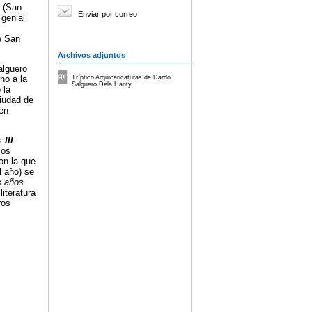
y (San
Enviar por correo
 genial
e San
Archivos adjuntos
alguero
no a la
Tríptico Arquicaricaturas de Dardo
Salguero Dela Hanty
 la
ciudad de
 en
as
III
sos
on la que
l año) se
s años
literatura
ros
s