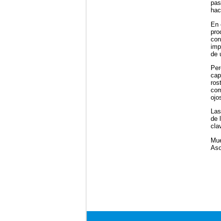
pas
hac
En 
pro
con
imp
de 
Per
cap
ros
com
ojo
Las
de 
cla
Mue
Aso