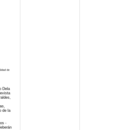
lidad de
o Dela
evista
raldes,
as,
o de la
os -
deberán