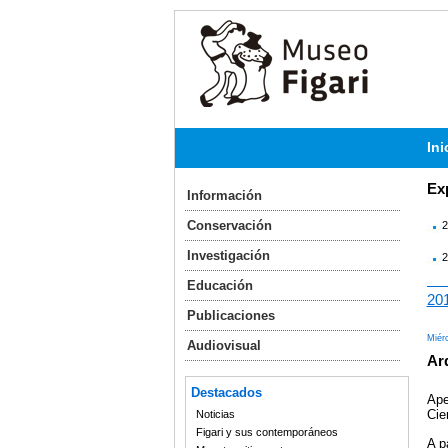
Ini
Ex
Información
Conservación
2
Investigación
2
Educación
20
Publicaciones
Miér
Audiovisual
Ar
Destacados
Ape
Cie
Noticias
Figari y sus contemporáneos
A p