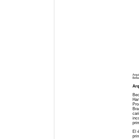
Arqui
Bell
Arq
Bec
Han
Pro
Bra
car
inc
pri
El 
pri