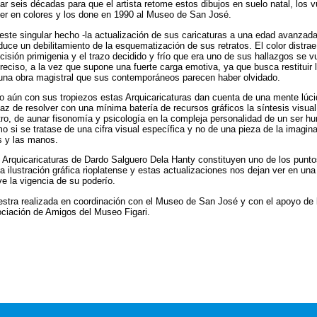
ar seis décadas para que el artista retome estos dibujos en suelo natal, los v
er en colores y los done en 1990 al Museo de San José.
este singular hecho -la actualización de sus caricaturas a una edad avanzada
duce un debilitamiento de la esquematización de sus retratos. El color distrae
cisión primigenia y el trazo decidido y frío que era uno de sus hallazgos se v
reciso, a la vez que supone una fuerte carga emotiva, ya que busca restituir l
una obra magistral que sus contemporáneos parecen haber olvidado.
o aún con sus tropiezos estas Arquicaricaturas dan cuenta de una mente lúci
az de resolver con una mínima batería de recursos gráficos la síntesis visual
tro, de aunar fisonomía y psicología en la compleja personalidad de un ser h
o si se tratase de una cifra visual específica y no de una pieza de la imagina
s y las manos.
 Arquicaricaturas de Dardo Salguero Dela Hanty constituyen uno de los punto
la ilustración gráfica rioplatense y estas actualizaciones nos dejan ver en un
ve la vigencia de su poderío.
stra realizada en coordinación con el Museo de San José y con el apoyo de 
ciación de Amigos del Museo Figari.