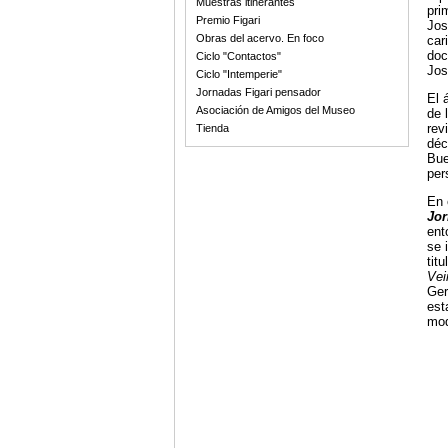
Muestras itinerantes
pri
Premio Figari
Jos
Obras del acervo. En foco
car
doc
Ciclo "Contactos"
Jos
Ciclo "Intemperie"
Jornadas Figari pensador
El 
Asociación de Amigos del Museo
de 
rev
Tienda
déc
Bue
per
En 
Jor
ent
se 
titu
Vei
Ger
est
mod