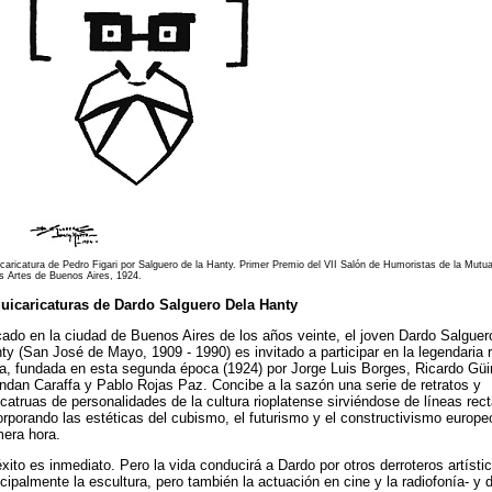
caricatura de Pedro Figari por Salguero de la Hanty. Primer Premio del VII Salón de Humoristas de la Mutua
as Artes de Buenos Aires, 1924.
uicaricaturas de Dardo Salguero Dela Hanty
ado en la ciudad de Buenos Aires de los años veinte, el joven Dardo Salguer
ty (San José de Mayo, 1909 - 1990) es invitado a participar en la legendaria r
a, fundada en esta segunda época (1924) por Jorge Luis Borges, Ricardo Güi
ndan Caraffa y Pablo Rojas Paz. Concibe a la sazón una serie de retratos y
icatruas de personalidades de la cultura rioplatense sirviéndose de líneas rect
orporando las estéticas del cubismo, el futurismo y el constructivismo europe
mera hora.
éxito es inmediato. Pero la vida conducirá a Dardo por otros derroteros artístic
ncipalmente la escultura, pero también la actuación en cine y la radiofonía- y 