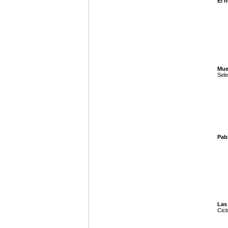
El 
Mue
Sele
Pabl
Las
Cicl