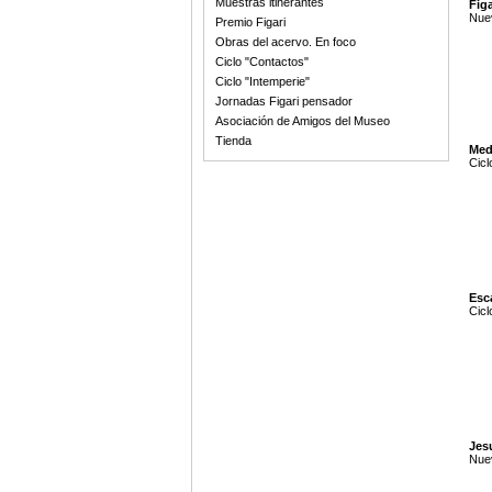
Muestras itinerantes
Figa
Nuev
Premio Figari
Obras del acervo. En foco
Ciclo "Contactos"
Ciclo "Intemperie"
Jornadas Figari pensador
Asociación de Amigos del Museo
Tienda
Med
Cicl
Esc
Cicl
Jes
Nue