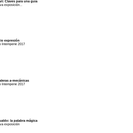
ri: Claves para una guía
a exposición...
io expresión
o Intemperie 2017
aleras a-mecánicas
o Intemperie 2017
ualdo: la palabra mágica
va exposición