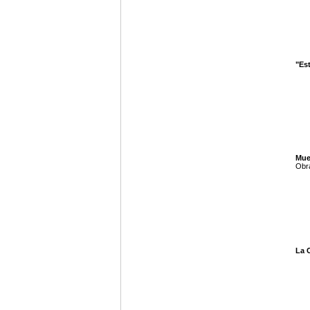
"Es
Mue
Obra
La 