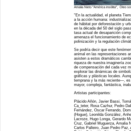
Amalia Nieto "Amé
rica insólita", Óleo 
"En la actualidad, el planeta Tie
a la acción humana: industrializa
de hábitat por deforestación y ur
en la década del 50 del siglo pas
tasa actual de desaparición compi
amenaza el funcionamiento de ec
polinización y la regulación climá
Se podría decir que este fenómen
animal en las representaciones a
asisten a estos dramáticos cambi
riqueza de nuestra imaginería zo
de compensación del cada vez má
explorar las dinámicas de simboli
gráficas y plásticas locales. Au
temprana y la más reciente—, es
mayor, compleja, fantástica, inab
Artistas participantes:
Plácido Añón, Javier Bassi, Tomá
Ca_teter, Rosa Cazhur, Pedro Dal
Fernández, Oscar Ferrando, Domin
(Hogue), Leonilda González, Anhe
Lacroze, Hugo Longa, Gerardo Man
Cruz, Gabriel Muguerza, Amalia 
Carlos Palleiro, Juan Pedro Paz, 