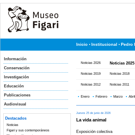
Inicio
Institucional
Pedro 
Información
Noticias 2026
Noticias 2025
Conservación
Noticias 2019
Noticias 2018
Investigación
Noticias 2012
Noticias 2011
Educación
Publicaciones
Enero
Febrero
Marzo
Abril
Audiovisual
Jueves 25 de junio de 2026
Destacados
La vida animal
Noticias
Figari y sus contemporáneos
Exposición colectiva