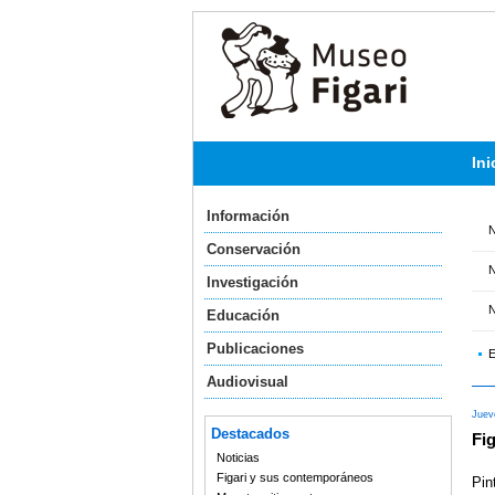
Ini
Información
N
Conservación
N
Investigación
N
Educación
Publicaciones
E
Audiovisual
Juev
Destacados
Fig
Noticias
Figari y sus contemporáneos
Pin