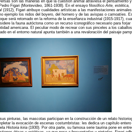
versas son las maneras en que la cuestión animal atraviesa el pensamiento y 
Pedro Figari (Montevideo, 1861-1938). En el ensayo filosófico
Arte, estética,
al
(1912), Figari atribuye cualidades artísticas a las manifestaciones animales
o ejemplo los nidos del boyero, del hornero y de las avispas o camoatíes. E
oque será retomado en la reforma de la enseñanza industrial (1915-1917), cu
sidere la fauna autóctona como un recurso iconográfico necesario para forjar
ntidad americana. El peculiar modo de recrear con sus pinceles a los caballos
ado en el entorno natural apunta también a una revaloración del paisaje pam
sus pinturas, las mascotas participan en la construcción de un relato historiog
pletar la evocación de escenas costumbristas: les dedica un capítulo entero 
ela
Historia kiria
(1930). Por otra parte, su famosa serie taurina pone en entr
stiones éticas y estéticas, ya que pese a frecuentarlas y pintarlas, Figari adhi