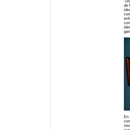
"Di
de 
ide
com
enf
con
ide
gan
En 
com
nov
cue