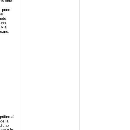
la obra
: pone
se
ando
 una
 y al
peano.
ráfico al
de la
edicho
ere a la