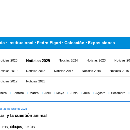
cio
Institucional
Pedro Figari
Colección
Exposiciones
oticias 2026
Noticias 2025
Noticias 2024
Noticias 2023
Noticias 2
oticias 2019
Noticias 2018
Noticias 2017
Noticias 2016
Noticias 2015
oticias 2012
Noticias 2011
nero
Febrero
Marzo
Abril
Mayo
Junio
Julio
Agosto
Setiembre
es 25 de junio de 2026
ari y la cuestión animal
turas, dibujos, textos