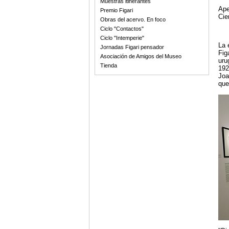
Muestras itinerantes
Ape
Premio Figari
Cie
Obras del acervo. En foco
Ciclo "Contactos"
Ciclo "Intemperie"
La 
Jornadas Figari pensador
Fig
Asociación de Amigos del Museo
uru
Tienda
192
Joa
que