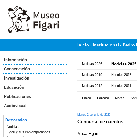
Inicio
Institucional
Pedro 
Información
Noticias 2026
Noticias 2025
Conservación
Noticias 2019
Noticias 2018
Investigación
Noticias 2012
Noticias 2011
Educación
Publicaciones
Enero
Febrero
Marzo
Abril
Audiovisual
Martes 2 de junio de 2026
Destacados
Concurso de cuentos
Noticias
Figari y sus contemporáneos
Maca Figari