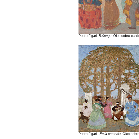
Pedro Figari.
Bailongo
. Óleo sobre cart
Pedro Figari.
En la estancia
. Óleo sobr