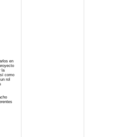
arlos en
proyecto
 la
así como
un rol
s
acho
erentes