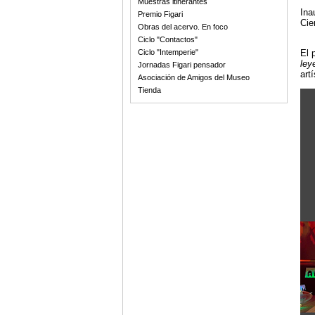
Muestras itinerantes
Ina
Premio Figari
Cie
Obras del acervo. En foco
Ciclo "Contactos"
El 
Ciclo "Intemperie"
ley
Jornadas Figari pensador
art
Asociación de Amigos del Museo
Tienda