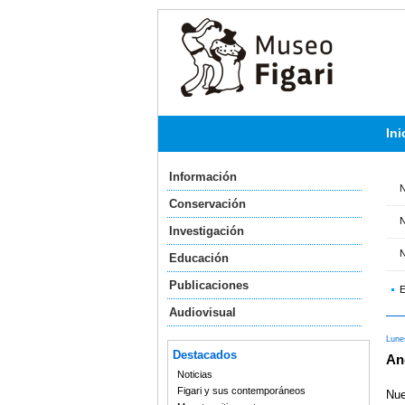
Ini
Información
N
Conservación
N
Investigación
N
Educación
Publicaciones
E
Audiovisual
Lunes
Destacados
An
Noticias
Figari y sus contemporáneos
Nue