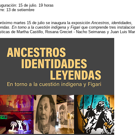
uguración: 15 de julio. 19 horas
rre: 13 de setiembre
próximo martes 15 de julio se inaugura la exposición
Ancestros, identidades,
endas. En torno a la cuestión indígena y Figari
que comprende tres instalacio
ísticas de Martha Castillo, Rosana Greciet - Nacho Seimanas y Juan Luis Mar