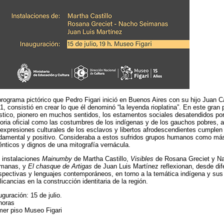
programa pictórico que Pedro Figari inició en Buenos Aires con su hijo Juan C
1, consistió en crear lo que él denominó “la leyenda rioplatina”. En este gran 
ístico, pionero en muchos sentidos, los estamentos sociales desatendidos por
toria oficial como las costumbres de los indígenas y de los gauchos pobres, 
 expresiones culturales de los esclavos y libertos afrodescendientes cumplen 
damental y positivo. Consideraba a estos sufridos grupos humanos como má
énticos y dignos de una mitografía vernácula.
 instalaciones
Mainumby
de Martha Castillo,
Visibles
de Rosana Greciet y N
manas, y
El chasque de Artigas
de Juan Luis Martínez reflexionan, desde dif
spectivas y lenguajes contemporáneos, en torno a la temática indígena y sus
licancias en la construcción identitaria de la región.
uguración: 15 de julio.
horas
mer piso Museo Figari