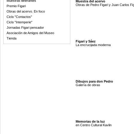
Muestras itinerantes
Muestra del acervo
Obras de Pedro Figari y Juan Carlos Fig
Premio Figari
Obras del acervo. En foco
Ciclo "Contactos"
Ciclo "Intemperie"
Jornadas Figari pensador
Asociación de Amigos del Museo
Tienda
Figari y Sáez
La encrucijada moderna
Dibujos para don Pedro
Galería de obras
Memorias de la luz
en Centro Cultural Kavlin