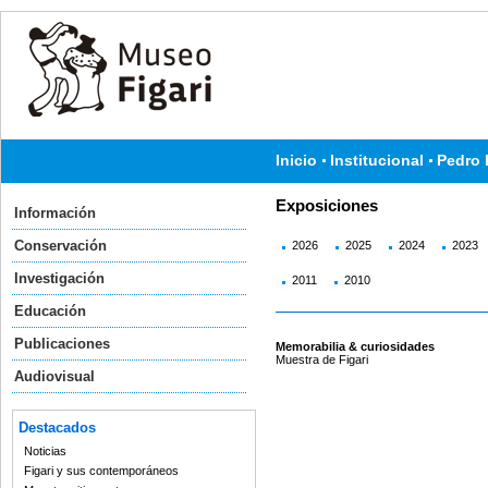
Inicio
Institucional
Pedro 
Exposiciones
Información
Conservación
2026
2025
2024
2023
Investigación
2011
2010
Educación
Publicaciones
Memorabilia & curiosidades
Muestra de Figari
Audiovisual
Destacados
Noticias
Figari y sus contemporáneos