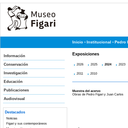
Inicio
Institucional
Pedro 
Exposiciones
Información
Conservación
2026
2025
2024
2023
Investigación
2011
2010
Educación
Publicaciones
Muestra del acervo
Obras de Pedro Figari y Juan Carlos
Audiovisual
Destacados
Noticias
Figari y sus contemporáneos