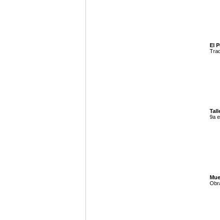
El P
Trad
Tall
9a e
Mue
Obra