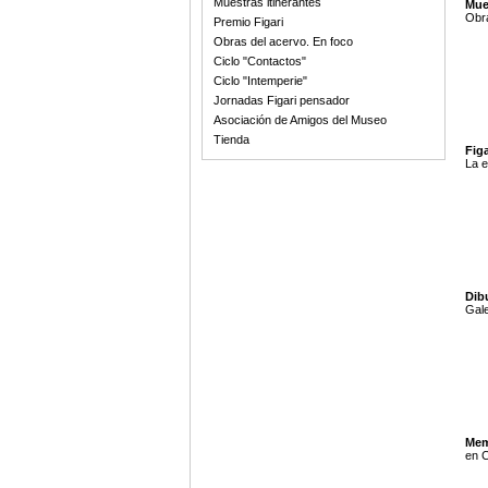
Muestras itinerantes
Mue
Obra
Premio Figari
Obras del acervo. En foco
Ciclo "Contactos"
Ciclo "Intemperie"
Jornadas Figari pensador
Asociación de Amigos del Museo
Tienda
Figa
La e
Dib
Gale
Mem
en C