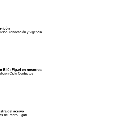
ericón
ición, renovación y vigencia
er Bilú: Figari en nosotros
dición Ciclo Contactos
stra del acervo
s de Pedro Figari