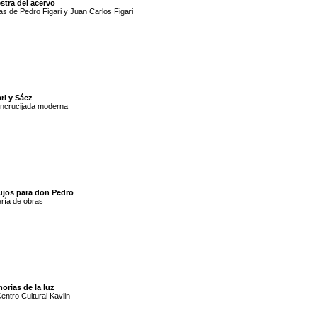
stra del acervo
s de Pedro Figari y Juan Carlos Figari
ri y Sáez
ncrucijada moderna
ujos para don Pedro
ría de obras
orias de la luz
entro Cultural Kavlin