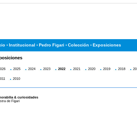
cio
Institucional
Pedro Figari
Colección
Exposiciones
posiciones
026
2025
2024
2023
2022
2021
2020
2019
2018
20
011
2010
orabilia & curiosidades
tra de Figari