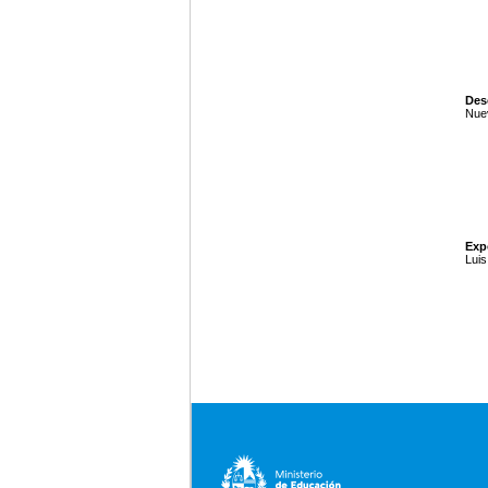
Des
Nue
Exp
Luis