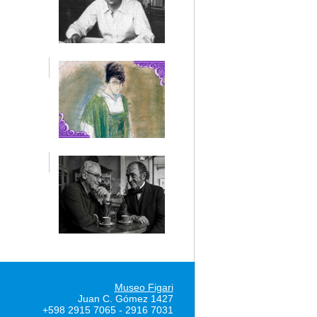
Museo Figari
Juan C. Gómez 1427
+598 2915 7065 - 2916 7031