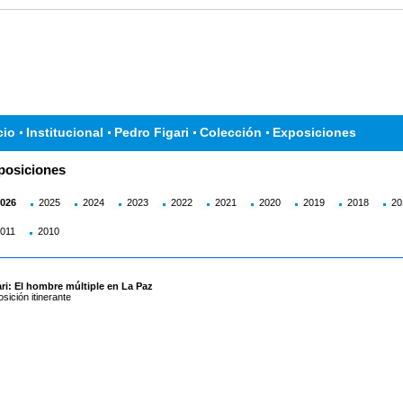
cio
Institucional
Pedro Figari
Colección
Exposiciones
posiciones
026
2025
2024
2023
2022
2021
2020
2019
2018
20
011
2010
ri: El hombre múltiple en La Paz
sición itinerante