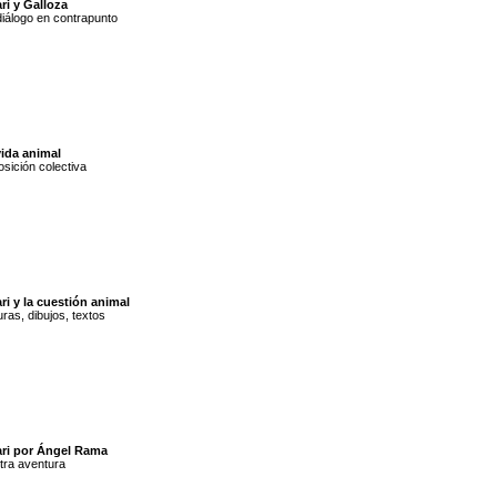
ri y Galloza
iálogo en contrapunto
vida animal
sición colectiva
ri y la cuestión animal
uras, dibujos, textos
ari por Ángel Rama
tra aventura