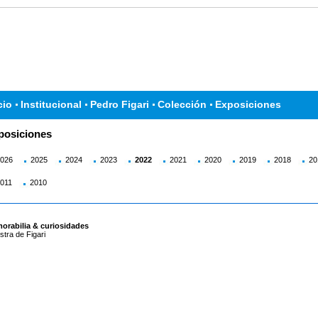
cio
Institucional
Pedro Figari
Colección
Exposiciones
posiciones
026
2025
2024
2023
2022
2021
2020
2019
2018
20
011
2010
orabilia & curiosidades
tra de Figari