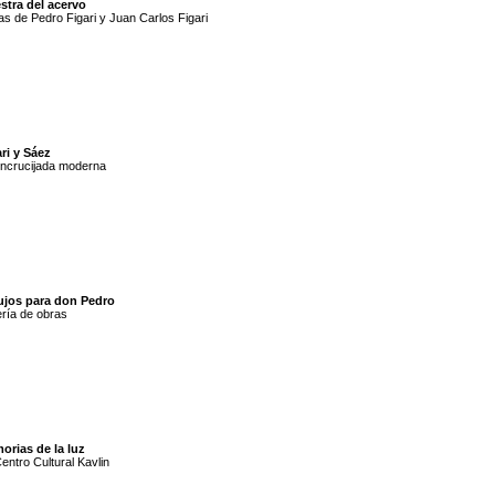
stra del acervo
s de Pedro Figari y Juan Carlos Figari
ri y Sáez
ncrucijada moderna
ujos para don Pedro
ría de obras
orias de la luz
entro Cultural Kavlin