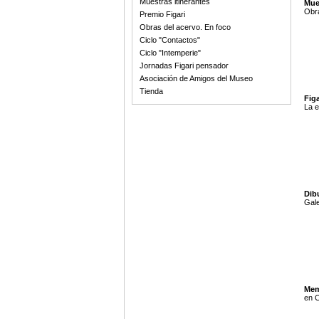
Muestras itinerantes
Mue
Obra
Premio Figari
Obras del acervo. En foco
Ciclo "Contactos"
Ciclo "Intemperie"
Jornadas Figari pensador
Asociación de Amigos del Museo
Tienda
Figa
La e
Dib
Gale
Mem
en C