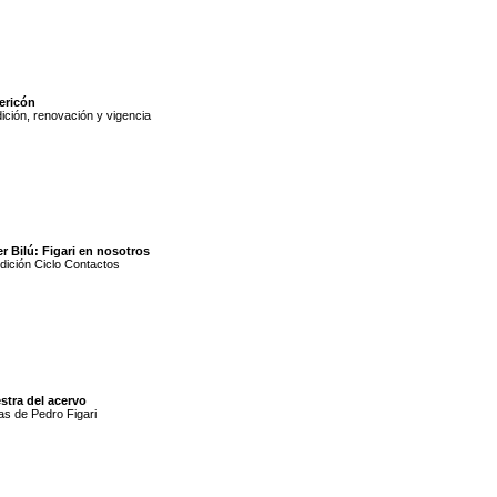
ericón
ición, renovación y vigencia
er Bilú: Figari en nosotros
dición Ciclo Contactos
stra del acervo
s de Pedro Figari