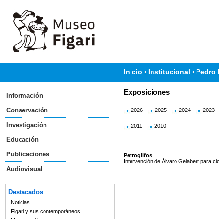
Inicio
Institucional
Pedro 
Exposiciones
Información
Conservación
2026
2025
2024
2023
Investigación
2011
2010
Educación
Publicaciones
Petroglifos
Intervención de Álvaro Gelabert para cic
Audiovisual
Destacados
Noticias
Figari y sus contemporáneos